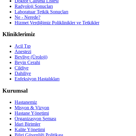
Doktor Çalışma Listesi
Radyoloji Sonuçları
Laboratuar Tetkik Sonuçları
Ne - Nerede?
Hizmet Verdiğimiz Poliklinikler ve Tetkikler
Kliniklerimiz
Acil Tıp
Anestezi
Bevliye (Üroloji)
Beyin Cerahi
Cildiye
Dahiliye
Enfeksiyon Hastalıkları
Kurumsal
Hastanemiz
Misyon & Vizyon
Hastane Yönetimi
Organizasyon Şeması
İdari Birimler
Kalite Yönetimi
Bilgi Güvenliği Politikası