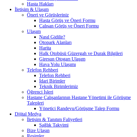
Hasta Hakları
İletişim & Ulaşım
Öneri ve Görüşleriniz
Hasta Görüş ve Öneri Formu
Çalışan Görüş ve Öneri Formu
Ulaşım
Nasıl Gidilir?
Otopark Alanları
Harita
Halk Otobüsü Güzergah ve Durak Bilgileri
Giresun Otogarı Ulaşım
Hava Yolu Ulaşımı
Telefon Rehberi
Telefon Rehberi
İdari Birimler
Teknik Birimlerimiz
Öğrenci İşleri
Hastane Çalışanlarının Hastane Yönetimi ile Görüşme
Talepleri
Yönetici Randevu/Görüşme Talep Formu
Dijital Medya
İletişim & Tanıtım Faliyetleri
Sağlık Takvimi
Bize Ulaşın
Resimler