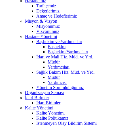
Hastanemiz
Tarihçemiz
Değerlerimiz
Amaç ve Hedeflerimiz
Misyon & Vizyon
Misyonumuz
Vizyonumuz
Hastane Yönetimi
Başhekim ve Yardımcıları
Başhekim
Başhekim Yardımcıları
İdari ve Mali Hiz. Müd. ve Yrd.
Müdür
Yardımcıları
Sağlık Bakım Hiz. Müd. ve Yrd.
Müdür
Yardımcısı
Yönetim Sorumluluğumuz
Organizasyon Şeması
İdari Birimler
İdari Birimler
Kalite Yönetimi
Kalite Yönetimi
Kalite Politikamız
İstenmeyen Olay Bildirim Sistemi