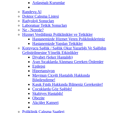
Anlaşmalı Kurumlar
Randevu Al
Doktor Çalışma Listesi
Radyoloji Sonuçları
Laboratuar Tetkik Sonuçları
Ne - Nerede?
Hizmet Verdiğimiz Poliklinikler ve Tetkikler
Hastanemizde Hizmet Veren Polikliniklerimiz
Hastanemizde Yapılan Tetkikler
Koruyucu Sağlık / Sağlık Okur Yazarlığı Ve Sağlığın
Geliştirilmesine Yönelik Etkinlikler
Diyabet (Şeker Hastalığı)
Aşırı Sıcaklarda Alınması Gereken Önlemler
Epilepsi
Hipertansiyon
Maymun Çiçeği Hastalığı Hakkında
Bilgilendirme!
Kasık Fıtığı Hakkında Bilmeniz Gerekenler!
Çocuklarda Göz Sağlığı!
Skabiyes Hastalığı!
Obezite
Akciğer Kanseri
Poliklinik Çalışma Saatleri