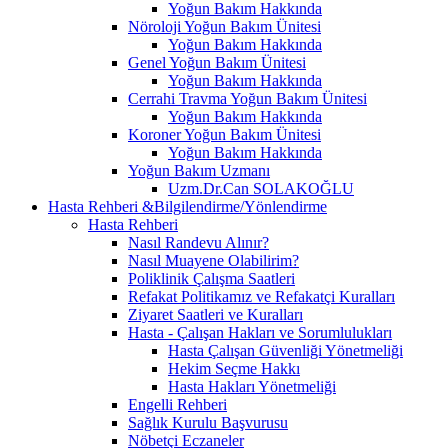
Yoğun Bakım Hakkında
Nöroloji Yoğun Bakım Ünitesi
Yoğun Bakım Hakkında
Genel Yoğun Bakım Ünitesi
Yoğun Bakım Hakkında
Cerrahi Travma Yoğun Bakım Ünitesi
Yoğun Bakım Hakkında
Koroner Yoğun Bakım Ünitesi
Yoğun Bakım Hakkında
Yoğun Bakım Uzmanı
Uzm.Dr.Can SOLAKOĞLU
Hasta Rehberi &Bilgilendirme/Yönlendirme
Hasta Rehberi
Nasıl Randevu Alınır?
Nasıl Muayene Olabilirim?
Poliklinik Çalışma Saatleri
Refakat Politikamız ve Refakatçi Kuralları
Ziyaret Saatleri ve Kuralları
Hasta - Çalışan Hakları ve Sorumlulukları
Hasta Çalışan Güvenliği Yönetmeliği
Hekim Seçme Hakkı
Hasta Hakları Yönetmeliği
Engelli Rehberi
Sağlık Kurulu Başvurusu
Nöbetçi Eczaneler