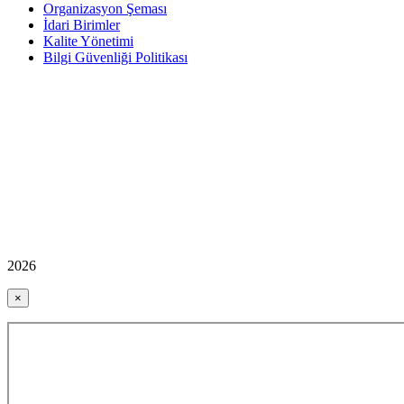
Organizasyon Şeması
İdari Birimler
Kalite Yönetimi
Bilgi Güvenliği Politikası
2026
×