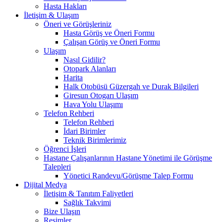
Hasta Hakları
İletişim & Ulaşım
Öneri ve Görüşleriniz
Hasta Görüş ve Öneri Formu
Çalışan Görüş ve Öneri Formu
Ulaşım
Nasıl Gidilir?
Otopark Alanları
Harita
Halk Otobüsü Güzergah ve Durak Bilgileri
Giresun Otogarı Ulaşım
Hava Yolu Ulaşımı
Telefon Rehberi
Telefon Rehberi
İdari Birimler
Teknik Birimlerimiz
Öğrenci İşleri
Hastane Çalışanlarının Hastane Yönetimi ile Görüşme
Talepleri
Yönetici Randevu/Görüşme Talep Formu
Dijital Medya
İletişim & Tanıtım Faliyetleri
Sağlık Takvimi
Bize Ulaşın
Resimler