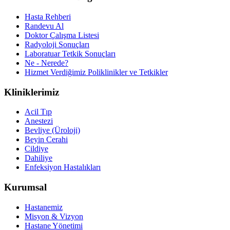
Hasta Rehberi
Randevu Al
Doktor Çalışma Listesi
Radyoloji Sonuçları
Laboratuar Tetkik Sonuçları
Ne - Nerede?
Hizmet Verdiğimiz Poliklinikler ve Tetkikler
Kliniklerimiz
Acil Tıp
Anestezi
Bevliye (Üroloji)
Beyin Cerahi
Cildiye
Dahiliye
Enfeksiyon Hastalıkları
Kurumsal
Hastanemiz
Misyon & Vizyon
Hastane Yönetimi