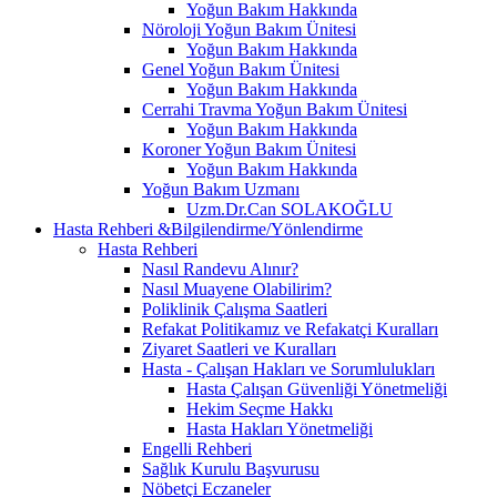
Yoğun Bakım Hakkında
Nöroloji Yoğun Bakım Ünitesi
Yoğun Bakım Hakkında
Genel Yoğun Bakım Ünitesi
Yoğun Bakım Hakkında
Cerrahi Travma Yoğun Bakım Ünitesi
Yoğun Bakım Hakkında
Koroner Yoğun Bakım Ünitesi
Yoğun Bakım Hakkında
Yoğun Bakım Uzmanı
Uzm.Dr.Can SOLAKOĞLU
Hasta Rehberi &Bilgilendirme/Yönlendirme
Hasta Rehberi
Nasıl Randevu Alınır?
Nasıl Muayene Olabilirim?
Poliklinik Çalışma Saatleri
Refakat Politikamız ve Refakatçi Kuralları
Ziyaret Saatleri ve Kuralları
Hasta - Çalışan Hakları ve Sorumlulukları
Hasta Çalışan Güvenliği Yönetmeliği
Hekim Seçme Hakkı
Hasta Hakları Yönetmeliği
Engelli Rehberi
Sağlık Kurulu Başvurusu
Nöbetçi Eczaneler