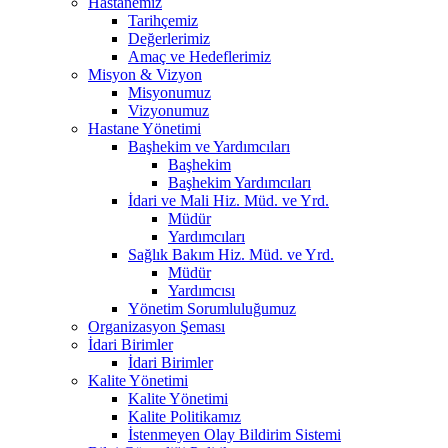
Hastanemiz
Tarihçemiz
Değerlerimiz
Amaç ve Hedeflerimiz
Misyon & Vizyon
Misyonumuz
Vizyonumuz
Hastane Yönetimi
Başhekim ve Yardımcıları
Başhekim
Başhekim Yardımcıları
İdari ve Mali Hiz. Müd. ve Yrd.
Müdür
Yardımcıları
Sağlık Bakım Hiz. Müd. ve Yrd.
Müdür
Yardımcısı
Yönetim Sorumluluğumuz
Organizasyon Şeması
İdari Birimler
İdari Birimler
Kalite Yönetimi
Kalite Yönetimi
Kalite Politikamız
İstenmeyen Olay Bildirim Sistemi