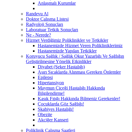
Anlaşmalı Kurumlar
Randevu Al
Doktor Çalışma Listesi
Radyoloji Sonuçları
Laboratuar Tetkik Sonuçları
Ne - Nerede?
Hizmet Verdiğimiz Poliklinikler ve Tetkikler
Hastanemizde Hizmet Veren Polikliniklerimiz
Hastanemizde Yapılan Tetkikler
Koruyucu Sağlık / Sağlık Okur Yazarlığı Ve Sağlığın
Geliştirilmesine Yönelik Etkinlikler
Diyabet (Şeker Hastalığı)
Aşırı Sıcaklarda Alınması Gereken Önlemler
Epilepsi
Hipertansiyon
Maymun Çiçeği Hastalığı Hakkında
Bilgilendirme!
Kasık Fıtığı Hakkında Bilmeniz Gerekenler!
Çocuklarda Göz Sağlığı!
Skabiyes Hastalığı!
Obezite
Akciğer Kanseri
Poliklinik Çalışma Saatleri