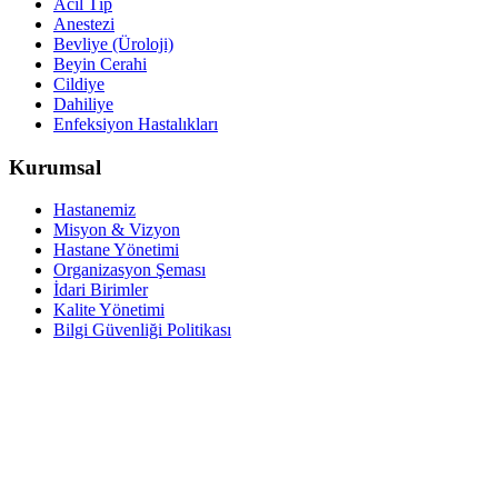
Acil Tıp
Anestezi
Bevliye (Üroloji)
Beyin Cerahi
Cildiye
Dahiliye
Enfeksiyon Hastalıkları
Kurumsal
Hastanemiz
Misyon & Vizyon
Hastane Yönetimi
Organizasyon Şeması
İdari Birimler
Kalite Yönetimi
Bilgi Güvenliği Politikası