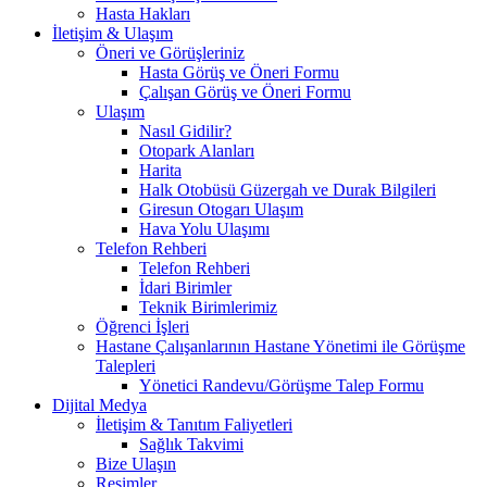
Hasta Hakları
İletişim & Ulaşım
Öneri ve Görüşleriniz
Hasta Görüş ve Öneri Formu
Çalışan Görüş ve Öneri Formu
Ulaşım
Nasıl Gidilir?
Otopark Alanları
Harita
Halk Otobüsü Güzergah ve Durak Bilgileri
Giresun Otogarı Ulaşım
Hava Yolu Ulaşımı
Telefon Rehberi
Telefon Rehberi
İdari Birimler
Teknik Birimlerimiz
Öğrenci İşleri
Hastane Çalışanlarının Hastane Yönetimi ile Görüşme
Talepleri
Yönetici Randevu/Görüşme Talep Formu
Dijital Medya
İletişim & Tanıtım Faliyetleri
Sağlık Takvimi
Bize Ulaşın
Resimler