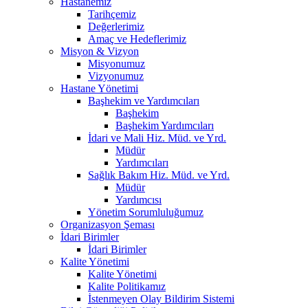
Hastanemiz
Tarihçemiz
Değerlerimiz
Amaç ve Hedeflerimiz
Misyon & Vizyon
Misyonumuz
Vizyonumuz
Hastane Yönetimi
Başhekim ve Yardımcıları
Başhekim
Başhekim Yardımcıları
İdari ve Mali Hiz. Müd. ve Yrd.
Müdür
Yardımcıları
Sağlık Bakım Hiz. Müd. ve Yrd.
Müdür
Yardımcısı
Yönetim Sorumluluğumuz
Organizasyon Şeması
İdari Birimler
İdari Birimler
Kalite Yönetimi
Kalite Yönetimi
Kalite Politikamız
İstenmeyen Olay Bildirim Sistemi