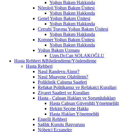
Yoğun Bakım Hakkında
Nöroloji Yoğun Bakım Ünitesi
Yoğun Bakım Hakkında
Genel Yoğun Bakım Ünitesi
Yoğun Bakım Hakkında
Cerrahi Travma Yoğun Bakım Ünitesi
Yoğun Bakım Hakkında
Koroner Yoğun Bakım Ünitesi
Yoğun Bakım Hakkında
Yoğun Bakım Uzmanı
Uzm.Dr.Can SOLAKOĞLU
Hasta Rehberi &Bilgilendirme/Yönlendirme
Hasta Rehberi
Nasıl Randevu Alınır?
Nasıl Muayene Olabilirim?
Poliklinik Çalışma Saatleri
Refakat Politikamız ve Refakatçi Kuralları
Ziyaret Saatleri ve Kuralları
Hasta - Çalışan Hakları ve Sorumlulukları
Hasta Çalışan Güvenliği Yönetmeliği
Hekim Seçme Hakkı
Hasta Hakları Yönetmeliği
Engelli Rehberi
Sağlık Kurulu Başvurusu
Nöbetçi Eczaneler