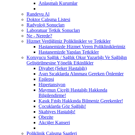
Anlaşmalı Kurumlar
Randevu Al
Doktor Çalışma Listesi
Radyoloji Sonuçları
Laboratuar Tetkik Sonuçları
Ne - Nerede?
Hizmet Verdiğimiz Poliklinikler ve Tetkikler
Hastanemizde Hizmet Veren Polikliniklerimiz
Hastanemizde Yapılan Tetkikler
Koruyucu Sağlık / Sağlık Okur Yazarlığı Ve Sağlığın
Geliştirilmesine Yönelik Etkinlikler
Diyabet (Şeker Hastalığı)
Aşırı Sıcaklarda Alınması Gereken Önlemler
Epilepsi
Hipertansiyon
Maymun Çiçeği Hastalığı Hakkında
Bilgilendirme!
Kasık Fıtığı Hakkında Bilmeniz Gerekenler!
Çocuklarda Göz Sağlığı!
Skabiyes Hastalığı!
Obezite
Akciğer Kanseri
Poliklinik Çalışma Saatleri