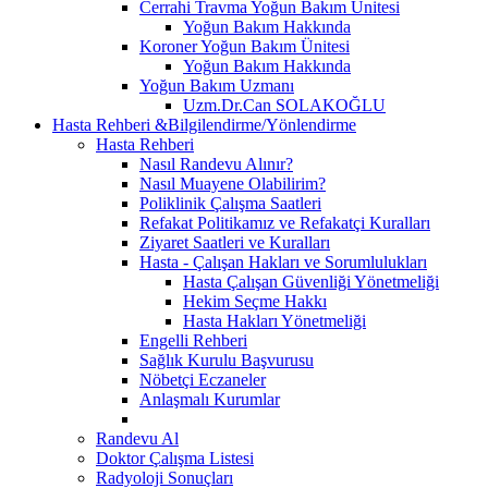
Cerrahi Travma Yoğun Bakım Ünitesi
Yoğun Bakım Hakkında
Koroner Yoğun Bakım Ünitesi
Yoğun Bakım Hakkında
Yoğun Bakım Uzmanı
Uzm.Dr.Can SOLAKOĞLU
Hasta Rehberi &Bilgilendirme/Yönlendirme
Hasta Rehberi
Nasıl Randevu Alınır?
Nasıl Muayene Olabilirim?
Poliklinik Çalışma Saatleri
Refakat Politikamız ve Refakatçi Kuralları
Ziyaret Saatleri ve Kuralları
Hasta - Çalışan Hakları ve Sorumlulukları
Hasta Çalışan Güvenliği Yönetmeliği
Hekim Seçme Hakkı
Hasta Hakları Yönetmeliği
Engelli Rehberi
Sağlık Kurulu Başvurusu
Nöbetçi Eczaneler
Anlaşmalı Kurumlar
Randevu Al
Doktor Çalışma Listesi
Radyoloji Sonuçları