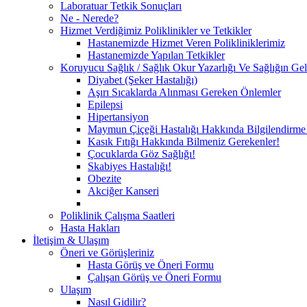
Laboratuar Tetkik Sonuçları
Ne - Nerede?
Hizmet Verdiğimiz Poliklinikler ve Tetkikler
Hastanemizde Hizmet Veren Polikliniklerimiz
Hastanemizde Yapılan Tetkikler
Koruyucu Sağlık / Sağlık Okur Yazarlığı Ve Sağlığın Geli
Diyabet (Şeker Hastalığı)
Aşırı Sıcaklarda Alınması Gereken Önlemler
Epilepsi
Hipertansiyon
Maymun Çiçeği Hastalığı Hakkında Bilgilendirme
Kasık Fıtığı Hakkında Bilmeniz Gerekenler!
Çocuklarda Göz Sağlığı!
Skabiyes Hastalığı!
Obezite
Akciğer Kanseri
Poliklinik Çalışma Saatleri
Hasta Hakları
İletişim & Ulaşım
Öneri ve Görüşleriniz
Hasta Görüş ve Öneri Formu
Çalışan Görüş ve Öneri Formu
Ulaşım
Nasıl Gidilir?