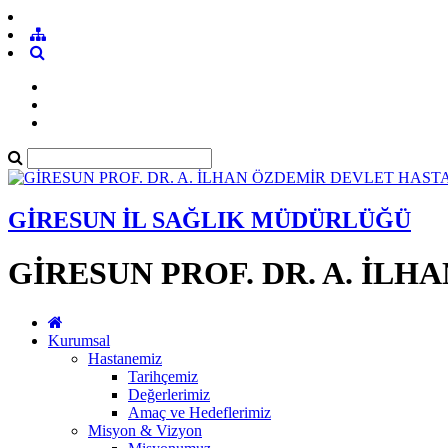
GİRESUN İL SAĞLIK MÜDÜRLÜĞÜ
GİRESUN PROF. DR. A. İL
Kurumsal
Hastanemiz
Tarihçemiz
Değerlerimiz
Amaç ve Hedeflerimiz
Misyon & Vizyon