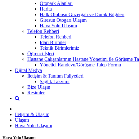
Otopark Alanları
Harita
Halk Otobüsü Güzergah ve Durak Bilgileri
Giresun Otogarı Ulaşım
Hava Yolu Ulaşımı
Telefon Rehberi
Telefon Rehberi
İdari Birimler
Teknik Birimlerimiz
Öğrenci İşleri
Hastane Çalışanlarının Hastane Yönetimi ile Görüşme Tal
Yönetici Randevu/Görüşme Talep Formu
Dijital Medya
İletişim & Tanıtım Faliyetleri
Sağlık Takvimi
Bize Ulaşın
Resimler
İletişim & Ulaşım
Ulaşım
Hava Yolu Ulaşımı
Hava Yolu Ulaşımı