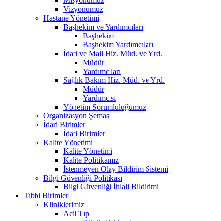
Misyonumuz
Vizyonumuz
Hastane Yönetimi
Başhekim ve Yardımcıları
Başhekim
Başhekim Yardımcıları
İdari ve Mali Hiz. Müd. ve Yrd.
Müdür
Yardımcıları
Sağlık Bakım Hiz. Müd. ve Yrd.
Müdür
Yardımcısı
Yönetim Sorumluluğumuz
Organizasyon Şeması
İdari Birimler
İdari Birimler
Kalite Yönetimi
Kalite Yönetimi
Kalite Politikamız
İstenmeyen Olay Bildirim Sistemi
Bilgi Güvenliği Politikası
Bilgi Güvenliği İhlali Bildirimi
Tıbbi Birimler
Kliniklerimiz
Acil Tıp