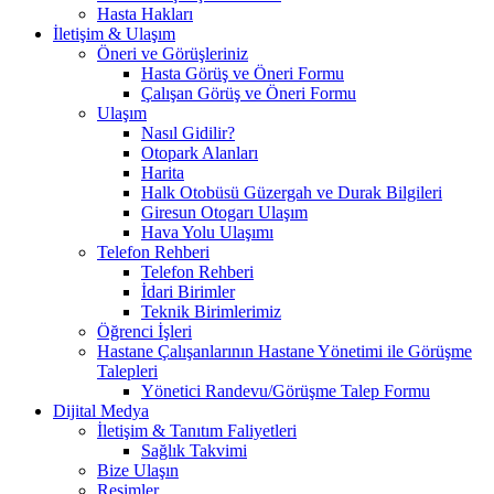
Hasta Hakları
İletişim & Ulaşım
Öneri ve Görüşleriniz
Hasta Görüş ve Öneri Formu
Çalışan Görüş ve Öneri Formu
Ulaşım
Nasıl Gidilir?
Otopark Alanları
Harita
Halk Otobüsü Güzergah ve Durak Bilgileri
Giresun Otogarı Ulaşım
Hava Yolu Ulaşımı
Telefon Rehberi
Telefon Rehberi
İdari Birimler
Teknik Birimlerimiz
Öğrenci İşleri
Hastane Çalışanlarının Hastane Yönetimi ile Görüşme
Talepleri
Yönetici Randevu/Görüşme Talep Formu
Dijital Medya
İletişim & Tanıtım Faliyetleri
Sağlık Takvimi
Bize Ulaşın
Resimler