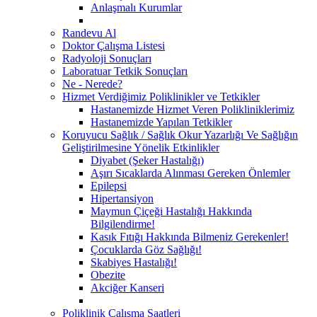
Anlaşmalı Kurumlar
Randevu Al
Doktor Çalışma Listesi
Radyoloji Sonuçları
Laboratuar Tetkik Sonuçları
Ne - Nerede?
Hizmet Verdiğimiz Poliklinikler ve Tetkikler
Hastanemizde Hizmet Veren Polikliniklerimiz
Hastanemizde Yapılan Tetkikler
Koruyucu Sağlık / Sağlık Okur Yazarlığı Ve Sağlığın
Geliştirilmesine Yönelik Etkinlikler
Diyabet (Şeker Hastalığı)
Aşırı Sıcaklarda Alınması Gereken Önlemler
Epilepsi
Hipertansiyon
Maymun Çiçeği Hastalığı Hakkında
Bilgilendirme!
Kasık Fıtığı Hakkında Bilmeniz Gerekenler!
Çocuklarda Göz Sağlığı!
Skabiyes Hastalığı!
Obezite
Akciğer Kanseri
Poliklinik Çalışma Saatleri