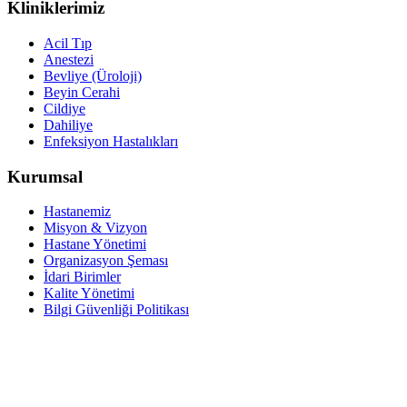
Kliniklerimiz
Acil Tıp
Anestezi
Bevliye (Üroloji)
Beyin Cerahi
Cildiye
Dahiliye
Enfeksiyon Hastalıkları
Kurumsal
Hastanemiz
Misyon & Vizyon
Hastane Yönetimi
Organizasyon Şeması
İdari Birimler
Kalite Yönetimi
Bilgi Güvenliği Politikası