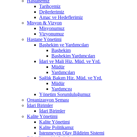
Hastanemiz
Tarihçemiz
Değerlerimiz
Amaç ve Hedeflerimiz
Misyon & Vizyon
Misyonumuz
Vizyonumuz
Hastane Yönetimi
Başhekim ve Yardımcıları
Başhekim
Başhekim Yardımcıları
İdari ve Mali Hiz. Müd. ve Yrd.
Müdür
Yardımcıları
Sağlık Bakım Hiz. Müd. ve Yrd.
Müdür
Yardımcısı
Yönetim Sorumluluğumuz
Organizasyon Şeması
İdari Birimler
İdari Birimler
Kalite Yönetimi
Kalite Yönetimi
Kalite Politikamız
İstenmeyen Olay Bildirim Sistemi