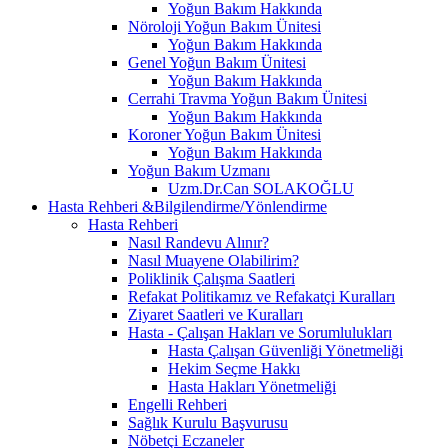
Yoğun Bakım Hakkında
Nöroloji Yoğun Bakım Ünitesi
Yoğun Bakım Hakkında
Genel Yoğun Bakım Ünitesi
Yoğun Bakım Hakkında
Cerrahi Travma Yoğun Bakım Ünitesi
Yoğun Bakım Hakkında
Koroner Yoğun Bakım Ünitesi
Yoğun Bakım Hakkında
Yoğun Bakım Uzmanı
Uzm.Dr.Can SOLAKOĞLU
Hasta Rehberi &Bilgilendirme/Yönlendirme
Hasta Rehberi
Nasıl Randevu Alınır?
Nasıl Muayene Olabilirim?
Poliklinik Çalışma Saatleri
Refakat Politikamız ve Refakatçi Kuralları
Ziyaret Saatleri ve Kuralları
Hasta - Çalışan Hakları ve Sorumlulukları
Hasta Çalışan Güvenliği Yönetmeliği
Hekim Seçme Hakkı
Hasta Hakları Yönetmeliği
Engelli Rehberi
Sağlık Kurulu Başvurusu
Nöbetçi Eczaneler