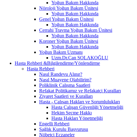
Yoğun Bakım Hakkında
Nöroloji Yoğun Bakım Ünitesi
Yoğun Bakım Hakkında
Genel Yoğun Bakım Ünitesi
Yoğun Bakım Hakkında
Cerrahi Travma Yoğun Bakım Ünitesi
Yoğun Bakım Hakkında
Koroner Yoğun Bakım Ünitesi
Yoğun Bakım Hakkında
Yoğun Bakım Uzmanı
Uzm.Dr.Can SOLAKOĞLU
Hasta Rehberi &Bilgilendirme/Yönlendirme
Hasta Rehberi
Nasıl Randevu Alınır?
Nasıl Muayene Olabilirim?
Poliklinik Çalışma Saatleri
Refakat Politikamız ve Refakatçi Kuralları
Ziyaret Saatleri ve Kuralları
Hasta - Çalışan Hakları ve Sorumlulukları
Hasta Çalışan Güvenliği Yönetmeliği
Hekim Seçme Hakkı
Hasta Hakları Yönetmeliği
Engelli Rehberi
Sağlık Kurulu Başvurusu
Nöbetçi Eczaneler