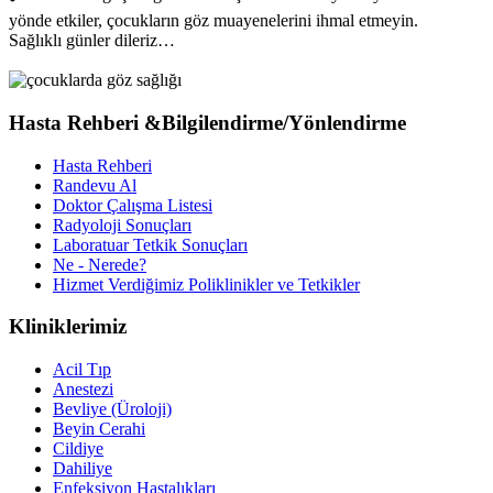
yönde etkiler, çocukların göz muayenelerini ihmal etmeyin.
Sağlıklı günler dileriz…
Hasta Rehberi &Bilgilendirme/Yönlendirme
Hasta Rehberi
Randevu Al
Doktor Çalışma Listesi
Radyoloji Sonuçları
Laboratuar Tetkik Sonuçları
Ne - Nerede?
Hizmet Verdiğimiz Poliklinikler ve Tetkikler
Kliniklerimiz
Acil Tıp
Anestezi
Bevliye (Üroloji)
Beyin Cerahi
Cildiye
Dahiliye
Enfeksiyon Hastalıkları