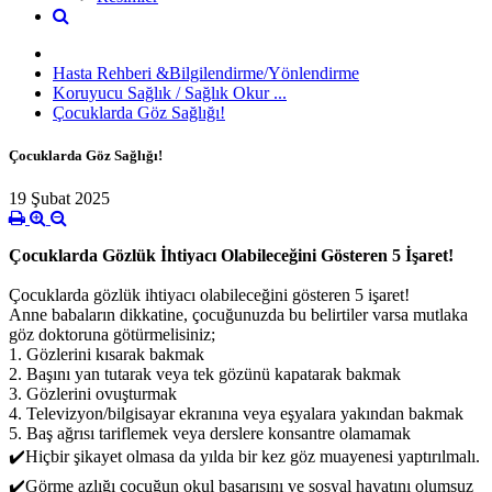
Hasta Rehberi &Bilgilendirme/Yönlendirme
Koruyucu Sağlık / Sağlık Okur ...
Çocuklarda Göz Sağlığı!
Çocuklarda Göz Sağlığı!
19 Şubat 2025
Çocuklarda Gözlük İhtiyacı Olabileceğini Gösteren 5 İşaret!
Çocuklarda gözlük ihtiyacı olabileceğini gösteren 5 işaret!
Anne babaların dikkatine, çocuğunuzda bu belirtiler varsa mutlaka
göz doktoruna götürmelisiniz;
1. Gözlerini kısarak bakmak
2. Başını yan tutarak veya tek gözünü kapatarak bakmak
3. Gözlerini ovuşturmak
4. Televizyon/bilgisayar ekranına veya eşyalara yakından bakmak
5. Baş ağrısı tariflemek veya derslere konsantre olamamak
✔️Hiçbir şikayet olmasa da yılda bir kez göz muayenesi yaptırılmalı.
✔️Görme azlığı çocuğun okul başarısını ve sosyal hayatını olumsuz