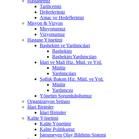
Hastanemiz
Tarihçemiz
Değerlerimiz
Amaç ve Hedeflerimiz
Misyon & Vizyon
Misyonumuz
Vizyonumuz
Hastane Yönetimi
Başhekim ve Yardımcıları
Başhekim
Başhekim Yardımcıları
İdari ve Mali Hiz. Müd. ve Yrd.
Müdür
Yardımcıları
Sağlık Bakım Hiz. Müd. ve Yrd.
Müdür
Yardımcısı
Yönetim Sorumluluğumuz
Organizasyon Şeması
İdari Birimler
İdari Birimler
Kalite Yönetimi
Kalite Yönetimi
Kalite Politikamız
İstenmeyen Olay Bildirim Sistemi