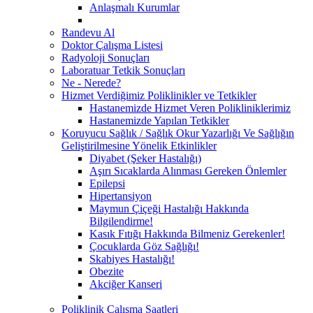
Anlaşmalı Kurumlar
Randevu Al
Doktor Çalışma Listesi
Radyoloji Sonuçları
Laboratuar Tetkik Sonuçları
Ne - Nerede?
Hizmet Verdiğimiz Poliklinikler ve Tetkikler
Hastanemizde Hizmet Veren Polikliniklerimiz
Hastanemizde Yapılan Tetkikler
Koruyucu Sağlık / Sağlık Okur Yazarlığı Ve Sağlığın
Geliştirilmesine Yönelik Etkinlikler
Diyabet (Şeker Hastalığı)
Aşırı Sıcaklarda Alınması Gereken Önlemler
Epilepsi
Hipertansiyon
Maymun Çiçeği Hastalığı Hakkında
Bilgilendirme!
Kasık Fıtığı Hakkında Bilmeniz Gerekenler!
Çocuklarda Göz Sağlığı!
Skabiyes Hastalığı!
Obezite
Akciğer Kanseri
Poliklinik Çalışma Saatleri