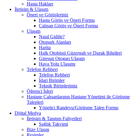
Hasta Hakları
İletişim & Ulaşım
Öneri ve Görüşleriniz
Hasta Görüş ve Öneri Formu
Çalışan Görüş ve Öneri Formu
Ulaşım
Nasıl Gidilir?
Otopark Alanları
Harita
Halk Otobüsü Güzergah ve Durak Bilgileri
Giresun Otogarı Ulaşım
Hava Yolu Ulaşımı
Telefon Rehberi
Telefon Rehberi
İdari Birimler
Teknik Birimlerimiz
Öğrenci İşleri
Hastane Çalışanlarının Hastane Yönetimi ile Görüşme
Talepleri
Yönetici Randevu/Görüşme Talep Formu
Dijital Medya
İletişim & Tanıtım Faliyetleri
Sağlık Takvimi
Bize Ulaşın
Resimler