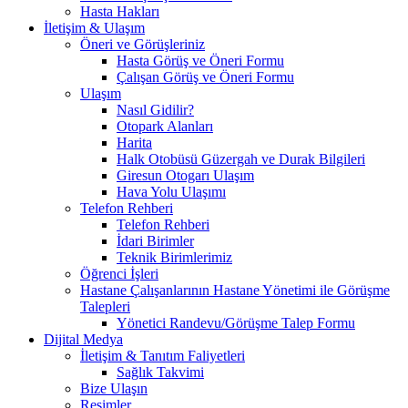
Hasta Hakları
İletişim & Ulaşım
Öneri ve Görüşleriniz
Hasta Görüş ve Öneri Formu
Çalışan Görüş ve Öneri Formu
Ulaşım
Nasıl Gidilir?
Otopark Alanları
Harita
Halk Otobüsü Güzergah ve Durak Bilgileri
Giresun Otogarı Ulaşım
Hava Yolu Ulaşımı
Telefon Rehberi
Telefon Rehberi
İdari Birimler
Teknik Birimlerimiz
Öğrenci İşleri
Hastane Çalışanlarının Hastane Yönetimi ile Görüşme
Talepleri
Yönetici Randevu/Görüşme Talep Formu
Dijital Medya
İletişim & Tanıtım Faliyetleri
Sağlık Takvimi
Bize Ulaşın
Resimler