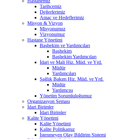
Hastanemiz
Tarihçemiz
Değerlerimiz
Amaç ve Hedeflerimiz
Misyon & Vizyon
Misyonumuz
Vizyonumuz
Hastane Yönetimi
Başhekim ve Yardımcıları
Başhekim
Başhekim Yardımcıları
İdari ve Mali Hiz. Müd. ve Yrd.
Müdür
Yardımcıları
Sağlık Bakım Hiz. Müd. ve Yrd.
Müdür
Yardımcısı
Yönetim Sorumluluğumuz
Organizasyon Şeması
İdari Birimler
İdari Birimler
Kalite Yönetimi
Kalite Yönetimi
Kalite Politikamız
İstenmeyen Olay Bildirim Sistemi