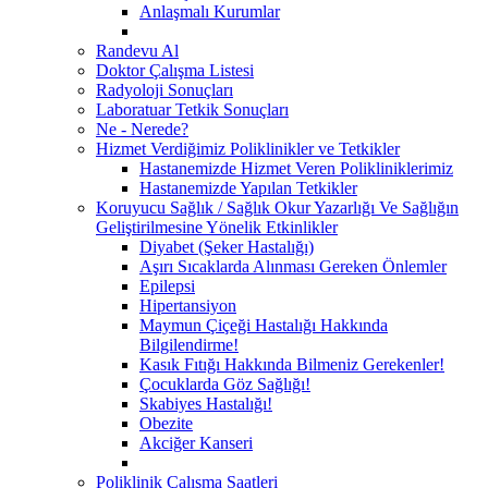
Anlaşmalı Kurumlar
Randevu Al
Doktor Çalışma Listesi
Radyoloji Sonuçları
Laboratuar Tetkik Sonuçları
Ne - Nerede?
Hizmet Verdiğimiz Poliklinikler ve Tetkikler
Hastanemizde Hizmet Veren Polikliniklerimiz
Hastanemizde Yapılan Tetkikler
Koruyucu Sağlık / Sağlık Okur Yazarlığı Ve Sağlığın
Geliştirilmesine Yönelik Etkinlikler
Diyabet (Şeker Hastalığı)
Aşırı Sıcaklarda Alınması Gereken Önlemler
Epilepsi
Hipertansiyon
Maymun Çiçeği Hastalığı Hakkında
Bilgilendirme!
Kasık Fıtığı Hakkında Bilmeniz Gerekenler!
Çocuklarda Göz Sağlığı!
Skabiyes Hastalığı!
Obezite
Akciğer Kanseri
Poliklinik Çalışma Saatleri