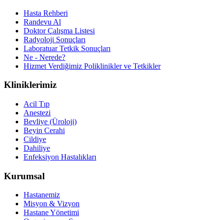
Hasta Rehberi
Randevu Al
Doktor Çalışma Listesi
Radyoloji Sonuçları
Laboratuar Tetkik Sonuçları
Ne - Nerede?
Hizmet Verdiğimiz Poliklinikler ve Tetkikler
Kliniklerimiz
Acil Tıp
Anestezi
Bevliye (Üroloji)
Beyin Cerahi
Cildiye
Dahiliye
Enfeksiyon Hastalıkları
Kurumsal
Hastanemiz
Misyon & Vizyon
Hastane Yönetimi