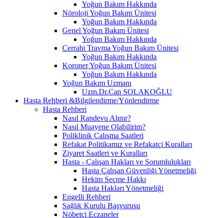
Yoğun Bakım Hakkında
Nöroloji Yoğun Bakım Ünitesi
Yoğun Bakım Hakkında
Genel Yoğun Bakım Ünitesi
Yoğun Bakım Hakkında
Cerrahi Travma Yoğun Bakım Ünitesi
Yoğun Bakım Hakkında
Koroner Yoğun Bakım Ünitesi
Yoğun Bakım Hakkında
Yoğun Bakım Uzmanı
Uzm.Dr.Can SOLAKOĞLU
Hasta Rehberi &Bilgilendirme/Yönlendirme
Hasta Rehberi
Nasıl Randevu Alınır?
Nasıl Muayene Olabilirim?
Poliklinik Çalışma Saatleri
Refakat Politikamız ve Refakatçi Kuralları
Ziyaret Saatleri ve Kuralları
Hasta - Çalışan Hakları ve Sorumlulukları
Hasta Çalışan Güvenliği Yönetmeliği
Hekim Seçme Hakkı
Hasta Hakları Yönetmeliği
Engelli Rehberi
Sağlık Kurulu Başvurusu
Nöbetçi Eczaneler