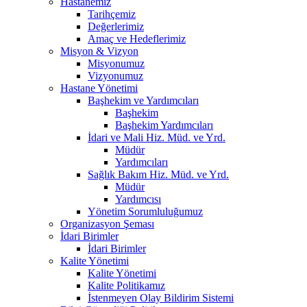
Hastanemiz
Tarihçemiz
Değerlerimiz
Amaç ve Hedeflerimiz
Misyon & Vizyon
Misyonumuz
Vizyonumuz
Hastane Yönetimi
Başhekim ve Yardımcıları
Başhekim
Başhekim Yardımcıları
İdari ve Mali Hiz. Müd. ve Yrd.
Müdür
Yardımcıları
Sağlık Bakım Hiz. Müd. ve Yrd.
Müdür
Yardımcısı
Yönetim Sorumluluğumuz
Organizasyon Şeması
İdari Birimler
İdari Birimler
Kalite Yönetimi
Kalite Yönetimi
Kalite Politikamız
İstenmeyen Olay Bildirim Sistemi