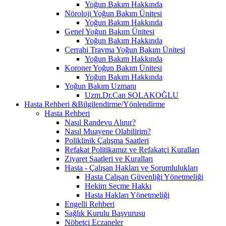
Yoğun Bakım Hakkında
Nöroloji Yoğun Bakım Ünitesi
Yoğun Bakım Hakkında
Genel Yoğun Bakım Ünitesi
Yoğun Bakım Hakkında
Cerrahi Travma Yoğun Bakım Ünitesi
Yoğun Bakım Hakkında
Koroner Yoğun Bakım Ünitesi
Yoğun Bakım Hakkında
Yoğun Bakım Uzmanı
Uzm.Dr.Can SOLAKOĞLU
Hasta Rehberi &Bilgilendirme/Yönlendirme
Hasta Rehberi
Nasıl Randevu Alınır?
Nasıl Muayene Olabilirim?
Poliklinik Çalışma Saatleri
Refakat Politikamız ve Refakatçi Kuralları
Ziyaret Saatleri ve Kuralları
Hasta - Çalışan Hakları ve Sorumlulukları
Hasta Çalışan Güvenliği Yönetmeliği
Hekim Seçme Hakkı
Hasta Hakları Yönetmeliği
Engelli Rehberi
Sağlık Kurulu Başvurusu
Nöbetçi Eczaneler