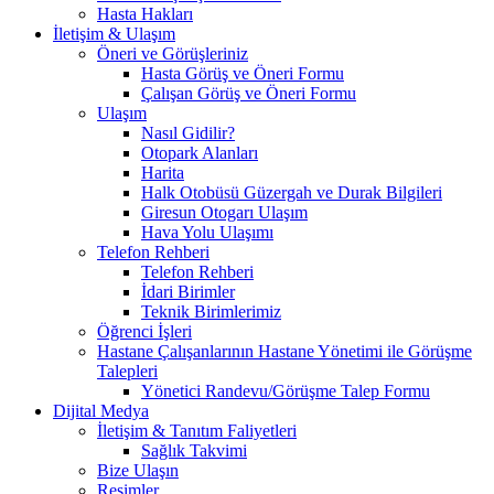
Hasta Hakları
İletişim & Ulaşım
Öneri ve Görüşleriniz
Hasta Görüş ve Öneri Formu
Çalışan Görüş ve Öneri Formu
Ulaşım
Nasıl Gidilir?
Otopark Alanları
Harita
Halk Otobüsü Güzergah ve Durak Bilgileri
Giresun Otogarı Ulaşım
Hava Yolu Ulaşımı
Telefon Rehberi
Telefon Rehberi
İdari Birimler
Teknik Birimlerimiz
Öğrenci İşleri
Hastane Çalışanlarının Hastane Yönetimi ile Görüşme
Talepleri
Yönetici Randevu/Görüşme Talep Formu
Dijital Medya
İletişim & Tanıtım Faliyetleri
Sağlık Takvimi
Bize Ulaşın
Resimler