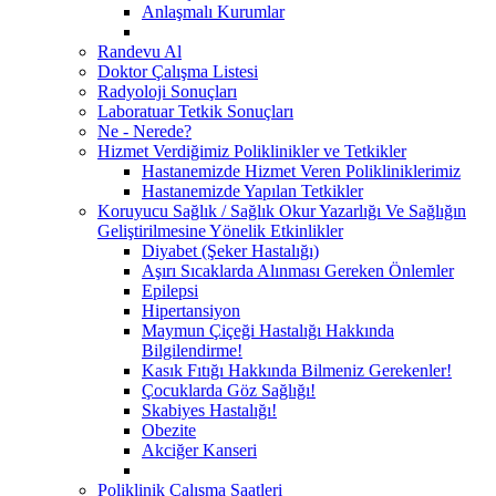
Anlaşmalı Kurumlar
Randevu Al
Doktor Çalışma Listesi
Radyoloji Sonuçları
Laboratuar Tetkik Sonuçları
Ne - Nerede?
Hizmet Verdiğimiz Poliklinikler ve Tetkikler
Hastanemizde Hizmet Veren Polikliniklerimiz
Hastanemizde Yapılan Tetkikler
Koruyucu Sağlık / Sağlık Okur Yazarlığı Ve Sağlığın
Geliştirilmesine Yönelik Etkinlikler
Diyabet (Şeker Hastalığı)
Aşırı Sıcaklarda Alınması Gereken Önlemler
Epilepsi
Hipertansiyon
Maymun Çiçeği Hastalığı Hakkında
Bilgilendirme!
Kasık Fıtığı Hakkında Bilmeniz Gerekenler!
Çocuklarda Göz Sağlığı!
Skabiyes Hastalığı!
Obezite
Akciğer Kanseri
Poliklinik Çalışma Saatleri