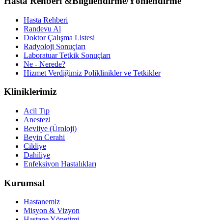
Hasta Rehberi &Bilgilendirme/Yönlendirme
Hasta Rehberi
Randevu Al
Doktor Çalışma Listesi
Radyoloji Sonuçları
Laboratuar Tetkik Sonuçları
Ne - Nerede?
Hizmet Verdiğimiz Poliklinikler ve Tetkikler
Kliniklerimiz
Acil Tıp
Anestezi
Bevliye (Üroloji)
Beyin Cerahi
Cildiye
Dahiliye
Enfeksiyon Hastalıkları
Kurumsal
Hastanemiz
Misyon & Vizyon
Hastane Yönetimi