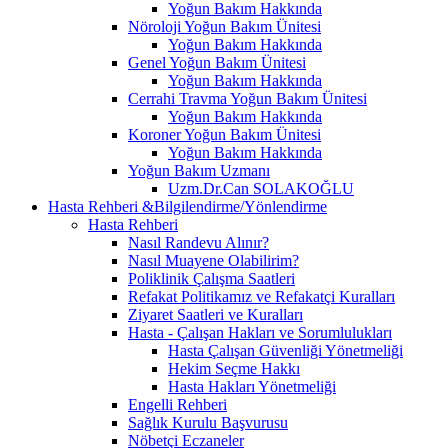
Yoğun Bakım Hakkında
Nöroloji Yoğun Bakım Ünitesi
Yoğun Bakım Hakkında
Genel Yoğun Bakım Ünitesi
Yoğun Bakım Hakkında
Cerrahi Travma Yoğun Bakım Ünitesi
Yoğun Bakım Hakkında
Koroner Yoğun Bakım Ünitesi
Yoğun Bakım Hakkında
Yoğun Bakım Uzmanı
Uzm.Dr.Can SOLAKOĞLU
Hasta Rehberi &Bilgilendirme/Yönlendirme
Hasta Rehberi
Nasıl Randevu Alınır?
Nasıl Muayene Olabilirim?
Poliklinik Çalışma Saatleri
Refakat Politikamız ve Refakatçi Kuralları
Ziyaret Saatleri ve Kuralları
Hasta - Çalışan Hakları ve Sorumlulukları
Hasta Çalışan Güvenliği Yönetmeliği
Hekim Seçme Hakkı
Hasta Hakları Yönetmeliği
Engelli Rehberi
Sağlık Kurulu Başvurusu
Nöbetçi Eczaneler