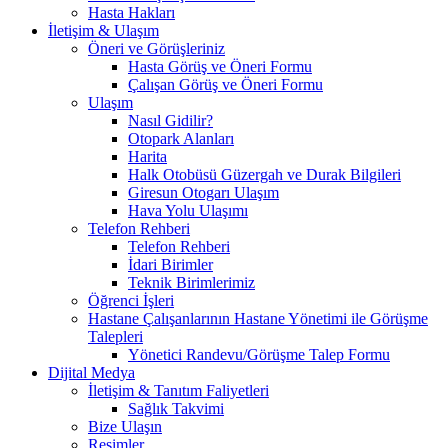
Hasta Hakları
İletişim & Ulaşım
Öneri ve Görüşleriniz
Hasta Görüş ve Öneri Formu
Çalışan Görüş ve Öneri Formu
Ulaşım
Nasıl Gidilir?
Otopark Alanları
Harita
Halk Otobüsü Güzergah ve Durak Bilgileri
Giresun Otogarı Ulaşım
Hava Yolu Ulaşımı
Telefon Rehberi
Telefon Rehberi
İdari Birimler
Teknik Birimlerimiz
Öğrenci İşleri
Hastane Çalışanlarının Hastane Yönetimi ile Görüşme
Talepleri
Yönetici Randevu/Görüşme Talep Formu
Dijital Medya
İletişim & Tanıtım Faliyetleri
Sağlık Takvimi
Bize Ulaşın
Resimler