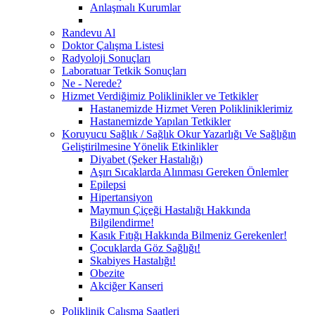
Anlaşmalı Kurumlar
Randevu Al
Doktor Çalışma Listesi
Radyoloji Sonuçları
Laboratuar Tetkik Sonuçları
Ne - Nerede?
Hizmet Verdiğimiz Poliklinikler ve Tetkikler
Hastanemizde Hizmet Veren Polikliniklerimiz
Hastanemizde Yapılan Tetkikler
Koruyucu Sağlık / Sağlık Okur Yazarlığı Ve Sağlığın
Geliştirilmesine Yönelik Etkinlikler
Diyabet (Şeker Hastalığı)
Aşırı Sıcaklarda Alınması Gereken Önlemler
Epilepsi
Hipertansiyon
Maymun Çiçeği Hastalığı Hakkında
Bilgilendirme!
Kasık Fıtığı Hakkında Bilmeniz Gerekenler!
Çocuklarda Göz Sağlığı!
Skabiyes Hastalığı!
Obezite
Akciğer Kanseri
Poliklinik Çalışma Saatleri