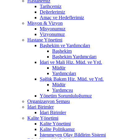
Hastanemiz
Tarihçemiz
Değerlerimiz
Amaç ve Hedeflerimiz
Misyon & Vizyon
Misyonumuz
Vizyonumuz
Hastane Yönetimi
Başhekim ve Yardımcıları
Başhekim
Başhekim Yardımcıları
İdari ve Mali Hiz. Müd. ve Yrd.
Müdür
Yardımcıları
Sağlık Bakım Hiz. Müd. ve Yrd.
Müdür
Yardımcısı
Yönetim Sorumluluğumuz
Organizasyon Şeması
İdari Birimler
İdari Birimler
Kalite Yönetimi
Kalite Yönetimi
Kalite Politikamız
İstenmeyen Olay Bildirim Sistemi