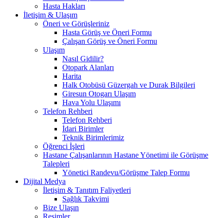
Hasta Hakları
İletişim & Ulaşım
Öneri ve Görüşleriniz
Hasta Görüş ve Öneri Formu
Çalışan Görüş ve Öneri Formu
Ulaşım
Nasıl Gidilir?
Otopark Alanları
Harita
Halk Otobüsü Güzergah ve Durak Bilgileri
Giresun Otogarı Ulaşım
Hava Yolu Ulaşımı
Telefon Rehberi
Telefon Rehberi
İdari Birimler
Teknik Birimlerimiz
Öğrenci İşleri
Hastane Çalışanlarının Hastane Yönetimi ile Görüşme
Talepleri
Yönetici Randevu/Görüşme Talep Formu
Dijital Medya
İletişim & Tanıtım Faliyetleri
Sağlık Takvimi
Bize Ulaşın
Resimler