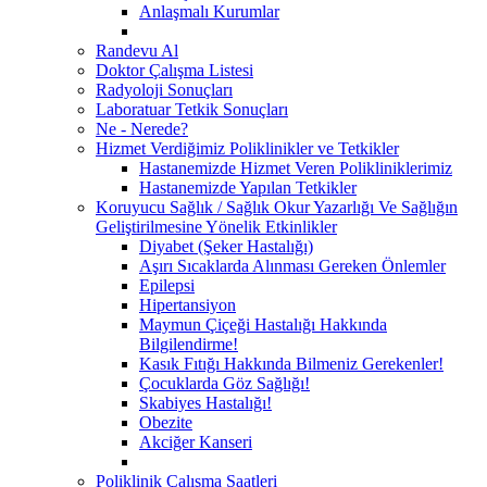
Anlaşmalı Kurumlar
Randevu Al
Doktor Çalışma Listesi
Radyoloji Sonuçları
Laboratuar Tetkik Sonuçları
Ne - Nerede?
Hizmet Verdiğimiz Poliklinikler ve Tetkikler
Hastanemizde Hizmet Veren Polikliniklerimiz
Hastanemizde Yapılan Tetkikler
Koruyucu Sağlık / Sağlık Okur Yazarlığı Ve Sağlığın
Geliştirilmesine Yönelik Etkinlikler
Diyabet (Şeker Hastalığı)
Aşırı Sıcaklarda Alınması Gereken Önlemler
Epilepsi
Hipertansiyon
Maymun Çiçeği Hastalığı Hakkında
Bilgilendirme!
Kasık Fıtığı Hakkında Bilmeniz Gerekenler!
Çocuklarda Göz Sağlığı!
Skabiyes Hastalığı!
Obezite
Akciğer Kanseri
Poliklinik Çalışma Saatleri