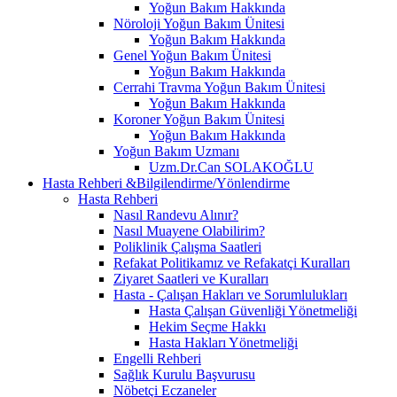
Yoğun Bakım Hakkında
Nöroloji Yoğun Bakım Ünitesi
Yoğun Bakım Hakkında
Genel Yoğun Bakım Ünitesi
Yoğun Bakım Hakkında
Cerrahi Travma Yoğun Bakım Ünitesi
Yoğun Bakım Hakkında
Koroner Yoğun Bakım Ünitesi
Yoğun Bakım Hakkında
Yoğun Bakım Uzmanı
Uzm.Dr.Can SOLAKOĞLU
Hasta Rehberi &Bilgilendirme/Yönlendirme
Hasta Rehberi
Nasıl Randevu Alınır?
Nasıl Muayene Olabilirim?
Poliklinik Çalışma Saatleri
Refakat Politikamız ve Refakatçi Kuralları
Ziyaret Saatleri ve Kuralları
Hasta - Çalışan Hakları ve Sorumlulukları
Hasta Çalışan Güvenliği Yönetmeliği
Hekim Seçme Hakkı
Hasta Hakları Yönetmeliği
Engelli Rehberi
Sağlık Kurulu Başvurusu
Nöbetçi Eczaneler