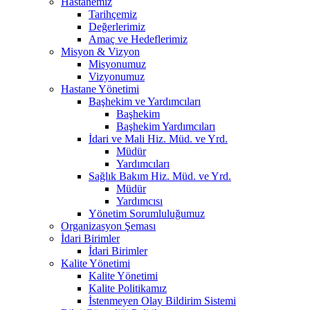
Hastanemiz
Tarihçemiz
Değerlerimiz
Amaç ve Hedeflerimiz
Misyon & Vizyon
Misyonumuz
Vizyonumuz
Hastane Yönetimi
Başhekim ve Yardımcıları
Başhekim
Başhekim Yardımcıları
İdari ve Mali Hiz. Müd. ve Yrd.
Müdür
Yardımcıları
Sağlık Bakım Hiz. Müd. ve Yrd.
Müdür
Yardımcısı
Yönetim Sorumluluğumuz
Organizasyon Şeması
İdari Birimler
İdari Birimler
Kalite Yönetimi
Kalite Yönetimi
Kalite Politikamız
İstenmeyen Olay Bildirim Sistemi