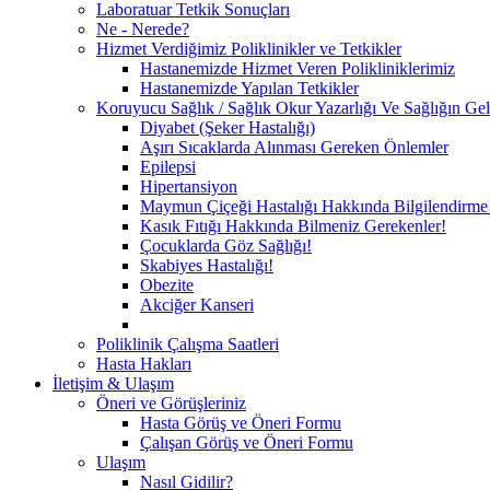
Laboratuar Tetkik Sonuçları
Ne - Nerede?
Hizmet Verdiğimiz Poliklinikler ve Tetkikler
Hastanemizde Hizmet Veren Polikliniklerimiz
Hastanemizde Yapılan Tetkikler
Koruyucu Sağlık / Sağlık Okur Yazarlığı Ve Sağlığın Geli
Diyabet (Şeker Hastalığı)
Aşırı Sıcaklarda Alınması Gereken Önlemler
Epilepsi
Hipertansiyon
Maymun Çiçeği Hastalığı Hakkında Bilgilendirme
Kasık Fıtığı Hakkında Bilmeniz Gerekenler!
Çocuklarda Göz Sağlığı!
Skabiyes Hastalığı!
Obezite
Akciğer Kanseri
Poliklinik Çalışma Saatleri
Hasta Hakları
İletişim & Ulaşım
Öneri ve Görüşleriniz
Hasta Görüş ve Öneri Formu
Çalışan Görüş ve Öneri Formu
Ulaşım
Nasıl Gidilir?