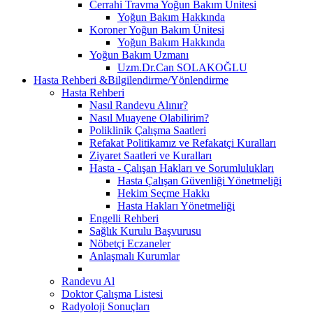
Cerrahi Travma Yoğun Bakım Ünitesi
Yoğun Bakım Hakkında
Koroner Yoğun Bakım Ünitesi
Yoğun Bakım Hakkında
Yoğun Bakım Uzmanı
Uzm.Dr.Can SOLAKOĞLU
Hasta Rehberi &Bilgilendirme/Yönlendirme
Hasta Rehberi
Nasıl Randevu Alınır?
Nasıl Muayene Olabilirim?
Poliklinik Çalışma Saatleri
Refakat Politikamız ve Refakatçi Kuralları
Ziyaret Saatleri ve Kuralları
Hasta - Çalışan Hakları ve Sorumlulukları
Hasta Çalışan Güvenliği Yönetmeliği
Hekim Seçme Hakkı
Hasta Hakları Yönetmeliği
Engelli Rehberi
Sağlık Kurulu Başvurusu
Nöbetçi Eczaneler
Anlaşmalı Kurumlar
Randevu Al
Doktor Çalışma Listesi
Radyoloji Sonuçları