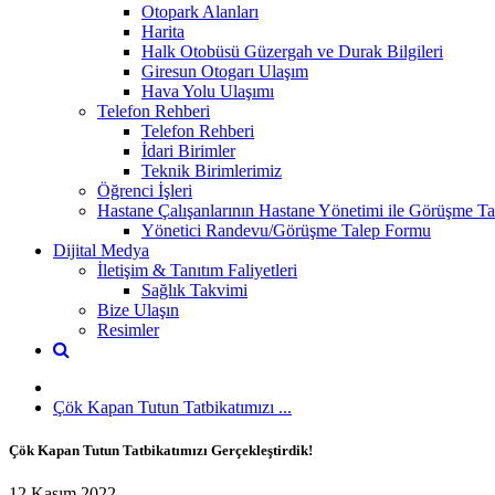
Otopark Alanları
Harita
Halk Otobüsü Güzergah ve Durak Bilgileri
Giresun Otogarı Ulaşım
Hava Yolu Ulaşımı
Telefon Rehberi
Telefon Rehberi
İdari Birimler
Teknik Birimlerimiz
Öğrenci İşleri
Hastane Çalışanlarının Hastane Yönetimi ile Görüşme Tal
Yönetici Randevu/Görüşme Talep Formu
Dijital Medya
İletişim & Tanıtım Faliyetleri
Sağlık Takvimi
Bize Ulaşın
Resimler
Çök Kapan Tutun Tatbikatımızı ...
Çök Kapan Tutun Tatbikatımızı Gerçekleştirdik!
12 Kasım 2022