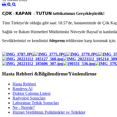
𝗖
𝗢
𝗞
-
𝗞𝗔𝗣𝗔𝗡
-
𝗧𝗨𝗧𝗨𝗡
t
atbikatımızı Gerçekleştirdik!
Tüm Türkiye'de olduğu gibi saat: 18.57'de, hastanemizde de Çök Kapan
Sağlık ve Bakım Hizmetleri Müdürümüz Nüveyde Baysal’ın katılımları v
Sevdiklerimizi ve kendimizi
#deprem
tehlikesine karşı korumak için;
Hasta Rehberi &Bilgilendirme/Yönlendirme
Hasta Rehberi
Randevu Al
Doktor Çalışma Listesi
Radyoloji Sonuçları
Laboratuar Tetkik Sonuçları
Ne - Nerede?
Hizmet Verdiğimiz Poliklinikler ve Tetkikler