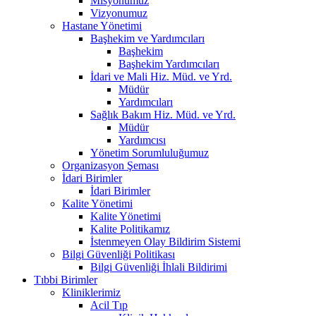
Misyonumuz
Vizyonumuz
Hastane Yönetimi
Başhekim ve Yardımcıları
Başhekim
Başhekim Yardımcıları
İdari ve Mali Hiz. Müd. ve Yrd.
Müdür
Yardımcıları
Sağlık Bakım Hiz. Müd. ve Yrd.
Müdür
Yardımcısı
Yönetim Sorumluluğumuz
Organizasyon Şeması
İdari Birimler
İdari Birimler
Kalite Yönetimi
Kalite Yönetimi
Kalite Politikamız
İstenmeyen Olay Bildirim Sistemi
Bilgi Güvenliği Politikası
Bilgi Güvenliği İhlali Bildirimi
Tıbbi Birimler
Kliniklerimiz
Acil Tıp