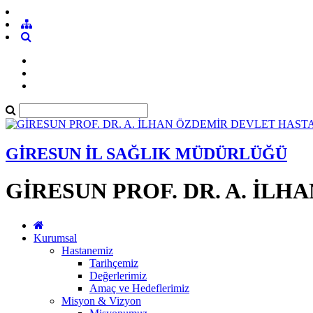
GİRESUN İL SAĞLIK MÜDÜRLÜĞÜ
GİRESUN PROF. DR. A. İL
Kurumsal
Hastanemiz
Tarihçemiz
Değerlerimiz
Amaç ve Hedeflerimiz
Misyon & Vizyon